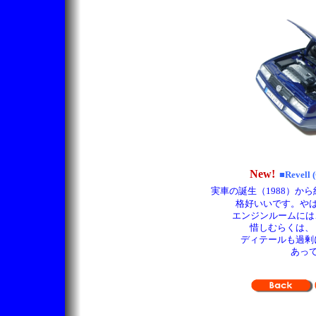
New!
■Revell 
実車の誕生（1988）から
格好いいです。や
エンジンルームには
惜しむらくは、
ディテールも過剰
あっ